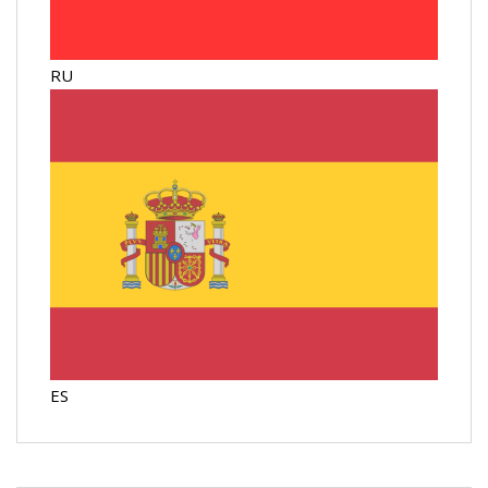
RU
ES