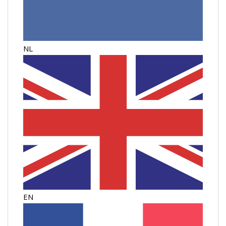
NL
EN