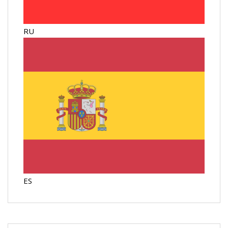
RU
ES