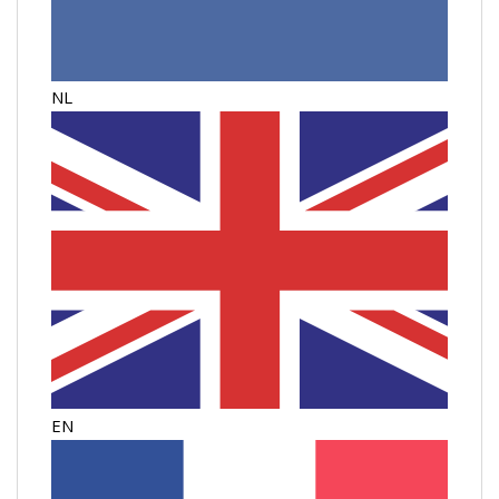
NL
EN