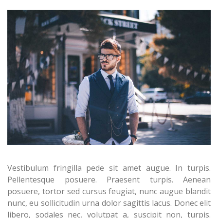
Vestibulum fringilla pede sit amet augue. In turpis.
Pellentesque posuere. Praesent turpis.
Aenean
posuere, tortor sed cursus feugiat, nunc augue blandit
nunc, eu sollicitudin urna dolor sagittis lacus.
Donec elit
libero, sodales nec, volutpat a, suscipit non, turpis.