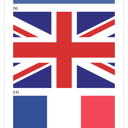
NL
EN