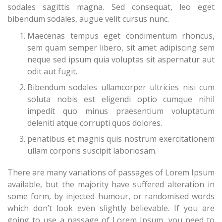
sodales sagittis magna. Sed consequat, leo eget
bibendum sodales, augue velit cursus nunc.
Maecenas tempus eget condimentum rhoncus,
sem quam semper libero, sit amet adipiscing sem
neque sed ipsum quia voluptas sit aspernatur aut
odit aut fugit.
Bibendum sodales ullamcorper ultricies nisi cum
soluta nobis est eligendi optio cumque nihil
impedit quo minus praesentium voluptatum
deleniti atque corrupti quos dolores.
penatibus et magnis quis nostrum exercitationem
ullam corporis suscipit laboriosam.
There are many variations of passages of Lorem Ipsum
available, but the majority have suffered alteration in
some form, by injected humour, or randomised words
which don’t look even slightly believable. If you are
going to use a passage of Lorem Ipsum, you need to