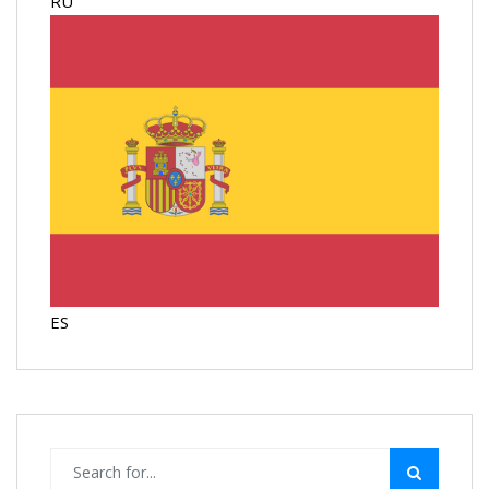
RU
ES