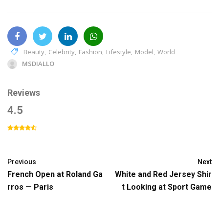
Beauty
,
Celebrity
,
Fashion
,
Lifestyle
,
Model
,
World
MSDIALLO
Reviews
4.5
Previous
Next
French Open at Roland Ga
White and Red Jersey Shir
rros — Paris
t Looking at Sport Game