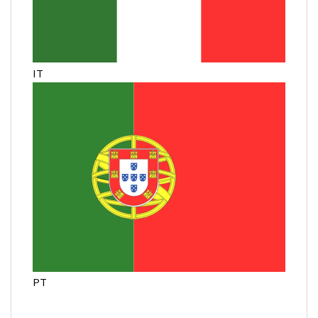
IT
PT