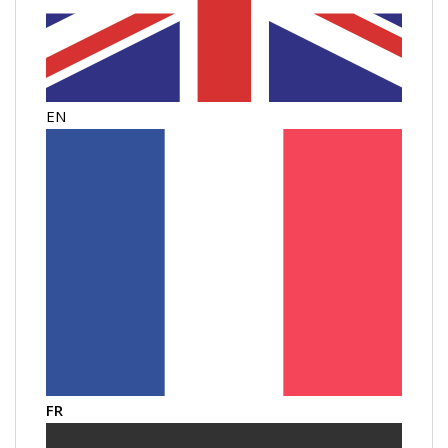
EN
FR