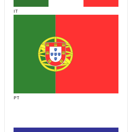
IT
PT