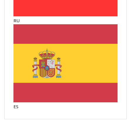
RU
ES