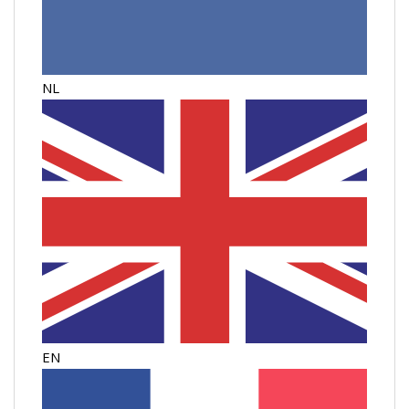
NL
EN