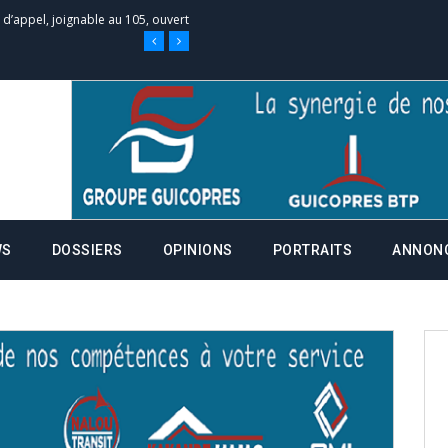
e d’appel, joignable au 105, ouvert
 des campagnes ce jeudi 28 mai à
nce de la fiche de procuration
Commissions Administratives de
WS
DOSSIERS
OPINIONS
PORTRAITS
ANNON
tation de serment et à une
entants aux CACV (centralisation
it des cartes d’électeurs possible