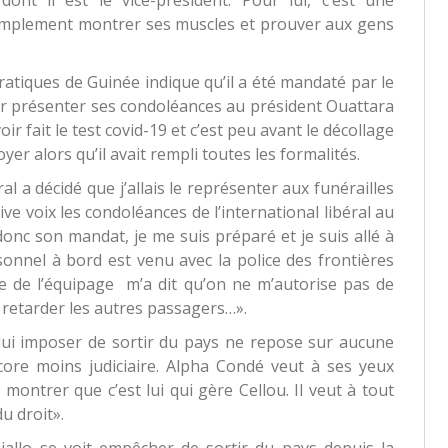
dont il est le vice-président. Pour lui, c’est une
simplement montrer ses muscles et prouver aux gens
atiques de Guinée indique qu’il a été mandaté par le
ler présenter ses condoléances au président Ouattara
oir fait le test covid-19 et c’est peu avant le décollage
voyer alors qu’il avait rempli toutes les formalités.
al a décidé que j’allais le représenter aux funérailles
ve voix les condoléances de l’international libéral au
donc son mandat, je me suis préparé et je suis allé à
sonnel à bord est venu avec la police des frontières
 de l’équipage m’a dit qu’on ne m’autorise pas de
as retarder les autres passagers…».
à lui imposer de sortir du pays ne repose sur aucune
ncore moins judiciaire. Alpha Condé veut à ses yeux
ontrer que c’est lui qui gère Cellou. Il veut à tout
du droit».