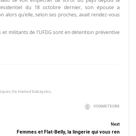
iallo se voit empêcher de sortir du pays depuis la
présidentiel du 18 octobre dernier, son épouse a
 alors qu’elle, selon ses proches, avait rendez-vous
t militants de l’UFDG sont en détention préventive
èques De Hamed Bakayoko
,
VOXMETEORE
Next
Femmes et Flat-Belly, la lingerie qui vous ren