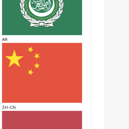
AR
ZH-CN