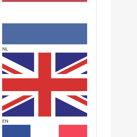
NL
EN