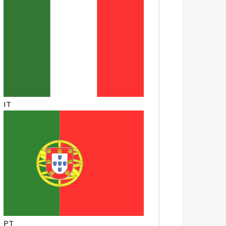
IT
PT