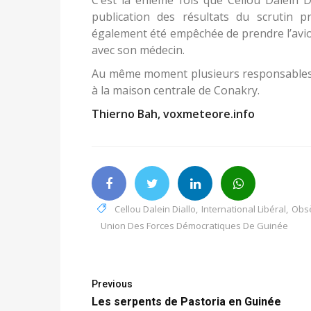
C’est la énième fois que Cellou Dalein D
publication des résultats du scrutin 
également été empêchée de prendre l’avion
avec son médecin.
Au même moment plusieurs responsables e
à la maison centrale de Conakry.
Thierno Bah, voxmeteore.info
Cellou Dalein Diallo
,
International Libéral
,
Obs
Union Des Forces Démocratiques De Guinée
Previous
Les serpents de Pastoria en Guinée