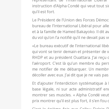
représentant de l’International Libéral 
instruction d’Alpha Condé qui veut tout 
qu’il est fort.
Le Président de l’Union des Forces Démocr
bureau de l’International Libéral pour al
et à la famille de Hamed Bakayoko. Il dit av
du vol qu’on l’a notifié qu’il ne devait pas 
«Le bureau exécutif de l’international libér
qui vont se tenir demain et présenter de vi
RHDP et au président Ouattara. J’ai reçu 
l’aéroport. C’est là qu’un membre du per
me notifier de me débarquer. Un membre
décoller avec eux. J’ai dit que je ne vais p
Et d’ajouter l’interdiction systématique 
base légale, ni sur acte administratif e
montrer ses muscles. « Alpha Condé veut m
prix montrer qu’il est plus fort, il s’en fou 