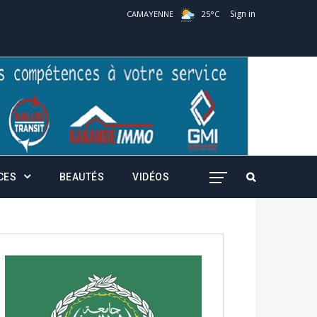
Sign in
CAMAYENNE
25
°
C
CES
BEAUTÉS
VIDÉOS