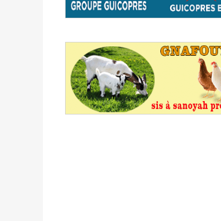
du 16 au 31 mai 2026
Politique
-
Délégués de bureaux de vote : v
avant le 16 mai 2026 à 16h
Politique
-
Proclamation des résultats glob
statistiques des législatives et communales 
Politique
-
Suite de la publication des résul
ce 03 juin à 14h
Politique
-
Suite de la publication des résul
– mardi 02 juin à 17h