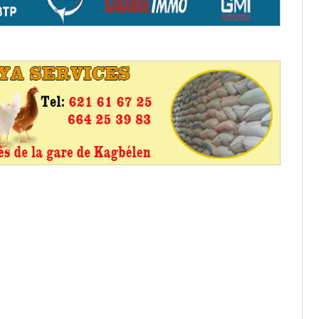
os informations à transmettre
aux provisoires et des
: ce 4 juin à 18h
tats partiels des élections de mai
tats partiels des élections de mai