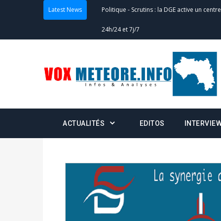
Latest News
Politique
-
Scrutins : la DGE active un centr
24h/24 et 7j/7
Actualités
-
Double scrutin du 31 mai : fin
minuit
Actualités
-
Communiqué relatif à la délivra
Politique
-
Convocation des membres des 
ACTUALITÉS
EDITOS
INTERVIE
Centralisation des Votes (CACV) à une pres
formation
Politique
-
Candidats : désignez vos représ
des votes) avant le 16 mai à 16h
Politique
-
Double scrutin du 31 mai : retra