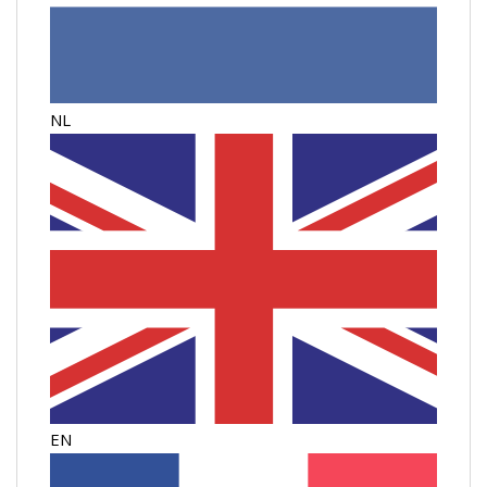
NL
EN