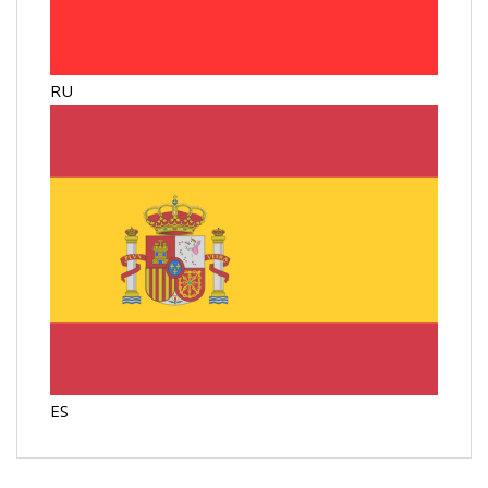
RU
ES