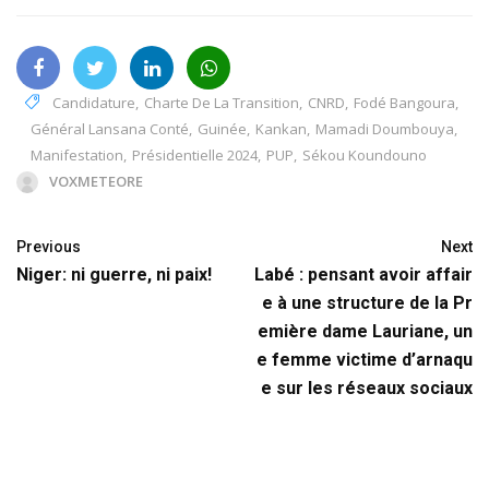
Candidature
,
Charte De La Transition
,
CNRD
,
Fodé Bangoura
,
Général Lansana Conté
,
Guinée
,
Kankan
,
Mamadi Doumbouya
,
Manifestation
,
Présidentielle 2024
,
PUP
,
Sékou Koundouno
VOXMETEORE
Previous
Next
Niger: ni guerre, ni paix!
Labé : pensant avoir affair
e à une structure de la Pr
emière dame Lauriane, un
e femme victime d’arnaqu
e sur les réseaux sociaux