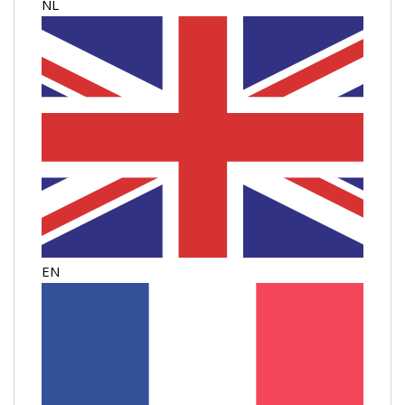
NL
EN