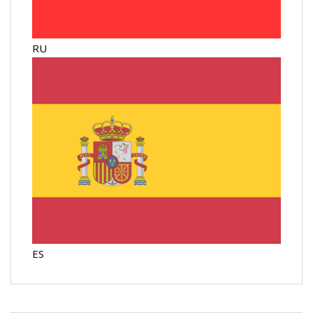
RU
ES