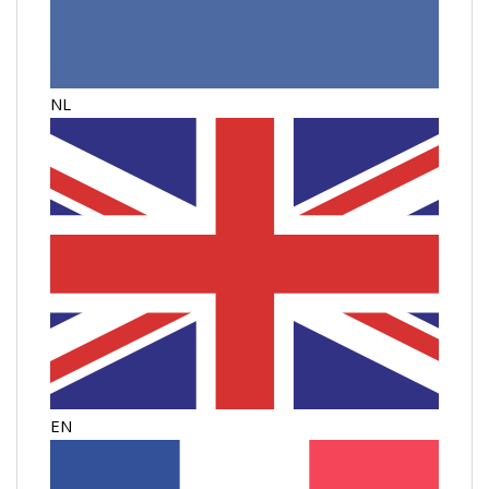
NL
EN