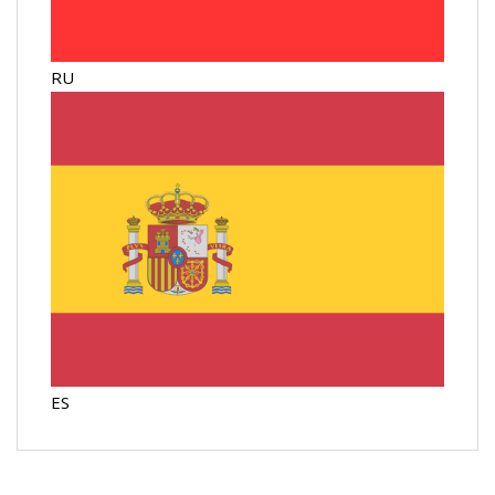
RU
ES