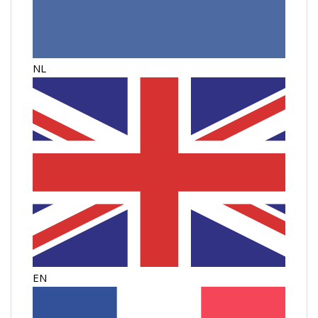
NL
EN