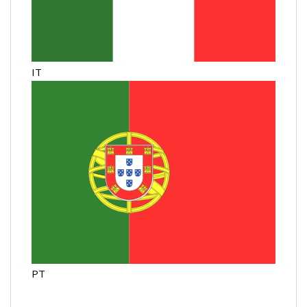
IT
PT