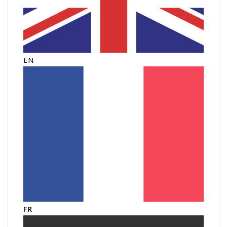
EN
FR