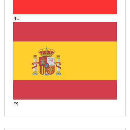
RU
ES