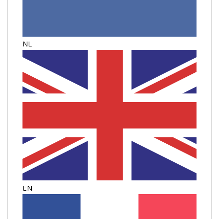
NL
EN