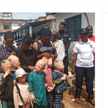
it des cartes d’électeurs possible
os informations à transmettre
aux provisoires et des
: ce 4 juin à 18h
tats partiels des élections de mai