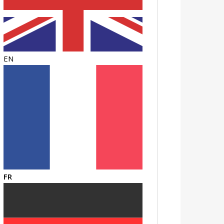
EN
FR