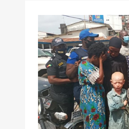
des votes) avant le 16 mai à 16h
Politique
-
Double scrutin du 31 mai : retra
du 16 au 31 mai 2026
Politique
-
Délégués de bureaux de vote : v
avant le 16 mai 2026 à 16h
Politique
-
Proclamation des résultats glob
statistiques des législatives et communales 
Politique
-
Suite de la publication des résul
ce 03 juin à 14h