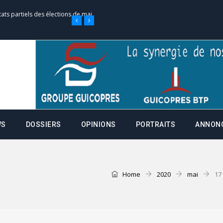
tats partiels des élections de mai
e d’appel, joignable au 105, ouvert
 des campagnes ce jeudi 28 mai à
WS
DOSSIERS
OPINIONS
PORTRAITS
ANNON
nce de la fiche de procuration
Commissions Administratives de
tation de serment et à une
Home
2020
mai
17
entants aux CACV (centralisation