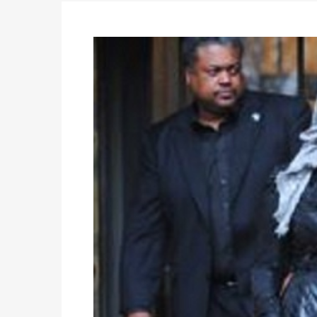
des votes) avant le 16 mai à 16h
Politique
-
Double scrutin du 31 mai : retra
du 16 au 31 mai 2026
Politique
-
Délégués de bureaux de vote : v
avant le 16 mai 2026 à 16h
Politique
-
Proclamation des résultats glob
statistiques des législatives et communales 
Politique
-
Suite de la publication des résul
ce 03 juin à 14h