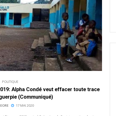
POLITIQUE
2019: Alpha Condé veut effacer toute trace
éguerpie (Communiqué)
EORE
17 MAI 2020