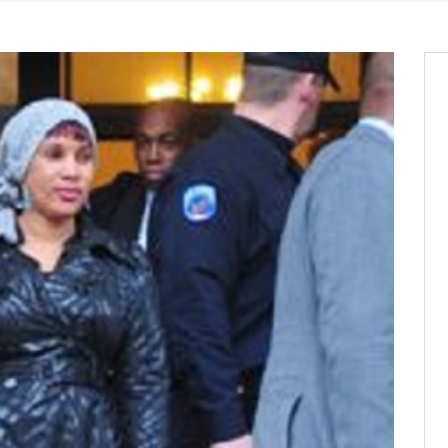
it des cartes d’électeurs possible
os informations à transmettre
aux provisoires et des
: ce 4 juin à 18h
tats partiels des élections de mai