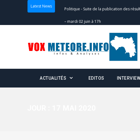
Latest News
Politique
-
Suite de la publication des résul
– mardi 02 juin à 17h
Politique
-
Scrutins : la DGE active un centr
24h/24 et 7j/7
Actualités
-
Double scrutin du 31 mai : fin
minuit
ACTUALITÉS
EDITOS
INTERVIE
Actualités
-
Communiqué relatif à la délivra
Politique
-
Convocation des membres des 
Centralisation des Votes (CACV) à une pres
JOUR :
17 MAI 2020
formation
Politique
-
Candidats : désignez vos représ