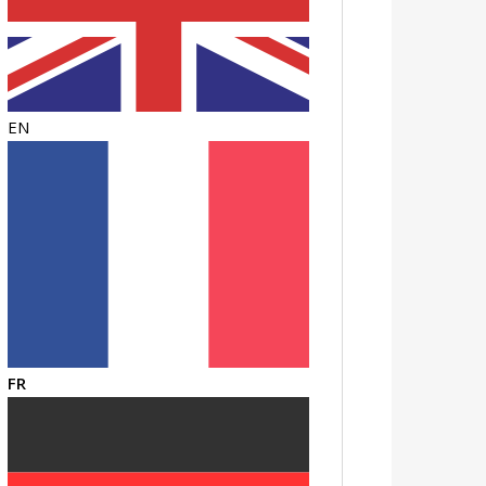
EN
FR