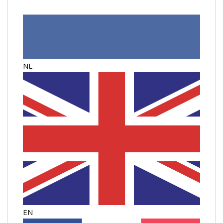
NL
EN