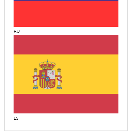
RU
ES