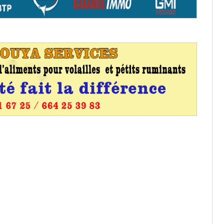
aux provisoires et des
: ce 4 juin à 18h
tats partiels des élections de mai
tats partiels des élections de mai
e d’appel, joignable au 105, ouvert