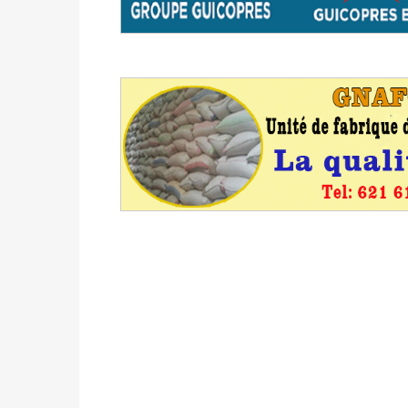
avant le 16 mai 2026 à 16h
Politique
-
Proclamation des résultats glob
statistiques des législatives et communales 
Politique
-
Suite de la publication des résul
ce 03 juin à 14h
Politique
-
Suite de la publication des résul
– mardi 02 juin à 17h
Politique
-
Scrutins : la DGE active un centr
24h/24 et 7j/7