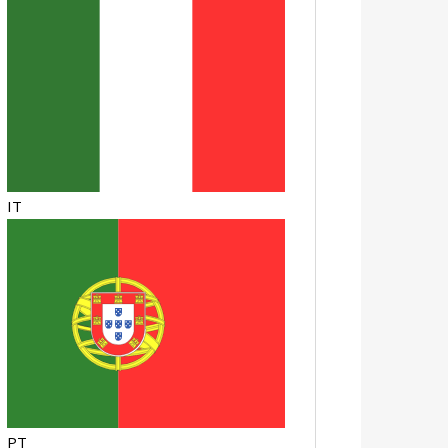
IT
PT