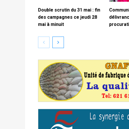
Double scrutin du 31 mai : fin
Communiq
des campagnes ce jeudi 28
délivranc
mai à minuit
procurat