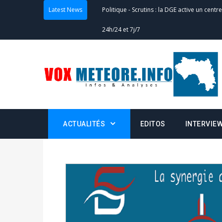
Latest News
Actualités
-
Double scrutin du 31 mai : fin
minuit
Actualités
-
Communiqué relatif à la délivra
Politique
-
Convocation des membres des 
Centralisation des Votes (CACV) à une pres
formation
ACTUALITÉS
EDITOS
INTERVIE
Politique
-
Candidats : désignez vos représ
des votes) avant le 16 mai à 16h
Politique
-
Double scrutin du 31 mai : retra
du 16 au 31 mai 2026
Politique
-
Délégués de bureaux de vote : v