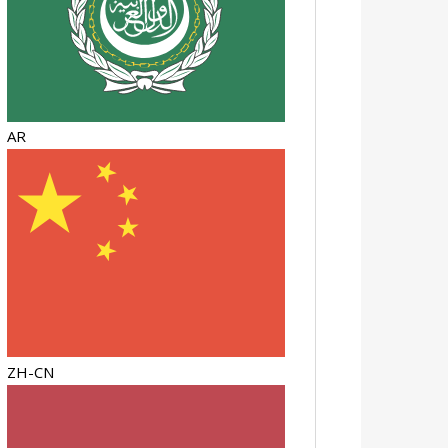
AR
ZH-CN