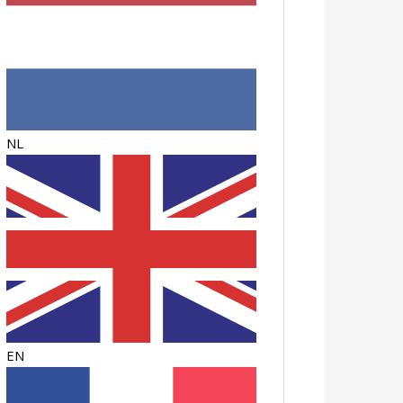
NL
EN