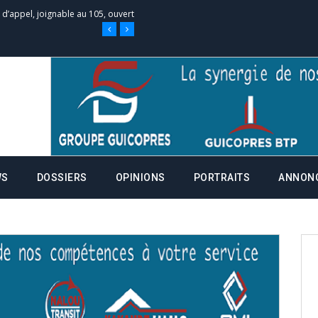
 des campagnes ce jeudi 28 mai à
nce de la fiche de procuration
Commissions Administratives de
tation de serment et à une
WS
DOSSIERS
OPINIONS
PORTRAITS
ANNON
entants aux CACV (centralisation
it des cartes d’électeurs possible
os informations à transmettre