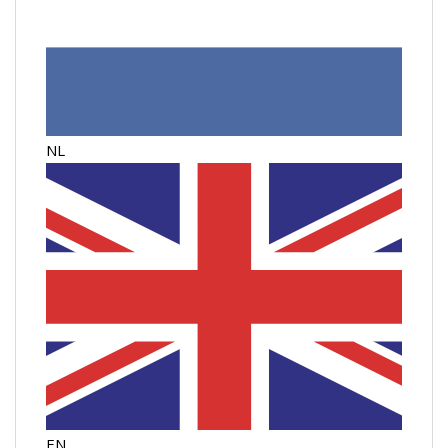
NL
EN