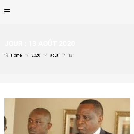
JOUR :
13 AOÛT 2020
Home
2020
août
13