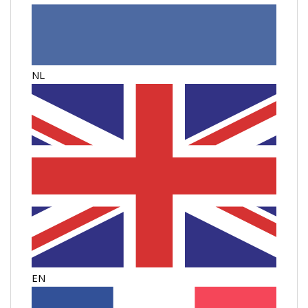
NL
EN