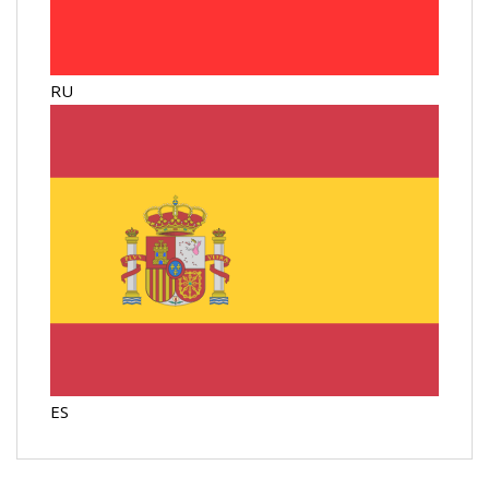
RU
ES