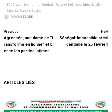
Fédération Ivoirienne
,
Football
,
Fragilité Politique
,
Idriss Diallo
,
Nigeria
,
Supers Eagles
VOXMETEORE
Previous
Next
Agressée, une dame se “t
Sénégal: impossible prési
ransforme en lionne” et bl
dentielle le 25 février!
esse les parties intimes…
ARTICLES LIÉS