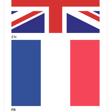
EN
FR