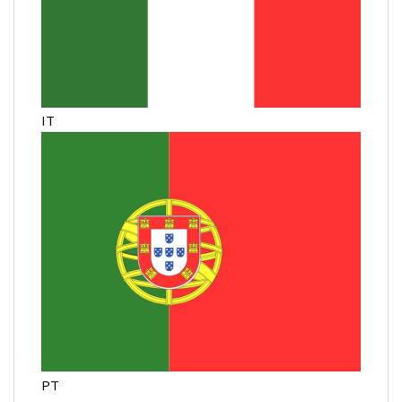
IT
PT