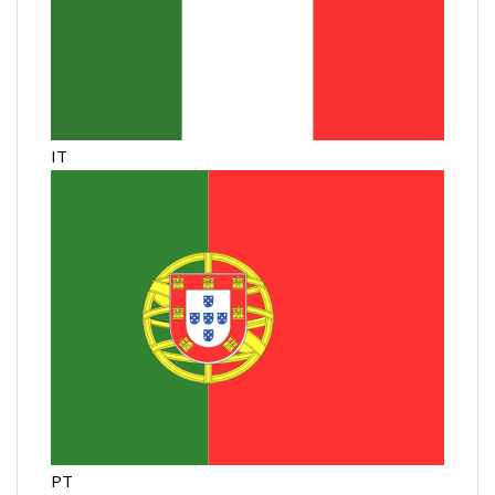
IT
PT