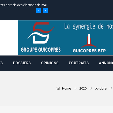
tats partiels des élections de mai
e d’appel, joignable au 105, ouvert
 des campagnes ce jeudi 28 mai à
WS
DOSSIERS
OPINIONS
PORTRAITS
ANNON
nce de la fiche de procuration
Commissions Administratives de
tation de serment et à une
Home
2020
octobre
entants aux CACV (centralisation