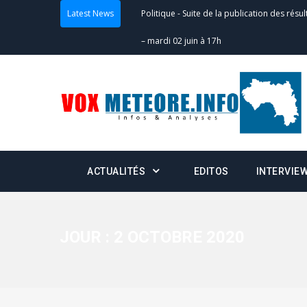
Latest News
Politique
-
Suite de la publication des résul
– mardi 02 juin à 17h
Politique
-
Scrutins : la DGE active un centr
24h/24 et 7j/7
Actualités
-
Double scrutin du 31 mai : fin
minuit
ACTUALITÉS
EDITOS
INTERVIE
Actualités
-
Communiqué relatif à la délivra
Politique
-
Convocation des membres des 
Centralisation des Votes (CACV) à une pres
JOUR :
2 OCTOBRE 2020
formation
Politique
-
Candidats : désignez vos représ