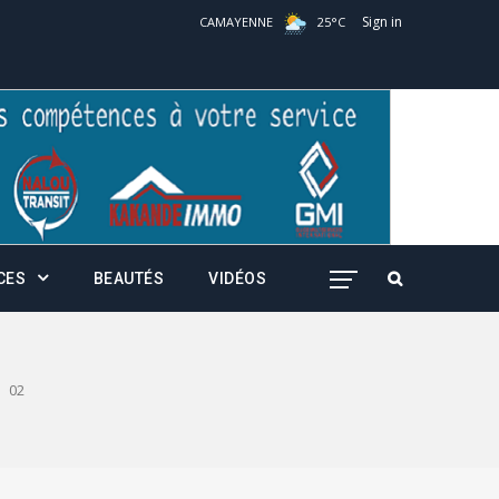
Sign in
CAMAYENNE
25
°
C
CES
BEAUTÉS
VIDÉOS
02