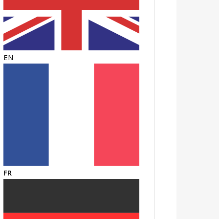
EN
FR