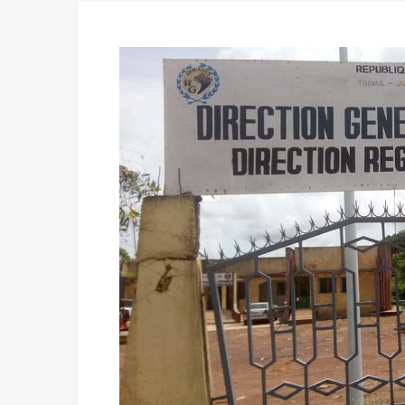
des votes) avant le 16 mai à 16h
Politique
-
Double scrutin du 31 mai : retra
du 16 au 31 mai 2026
Politique
-
Délégués de bureaux de vote : v
avant le 16 mai 2026 à 16h
Politique
-
Proclamation des résultats glob
statistiques des législatives et communales 
Politique
-
Suite de la publication des résul
ce 03 juin à 14h