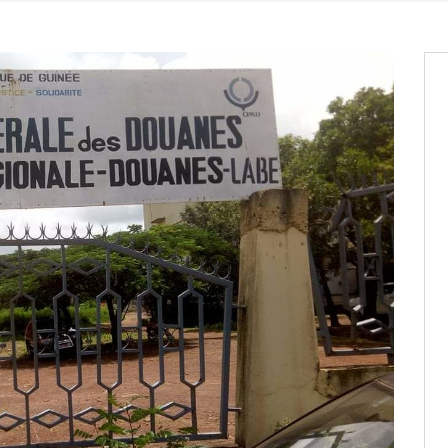
it des cartes d’électeurs possible
os informations à transmettre
aux provisoires et des
: ce 4 juin à 18h
tats partiels des élections de mai