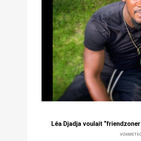
Léa Djadja voulait “friendzoner”
VOXMETE