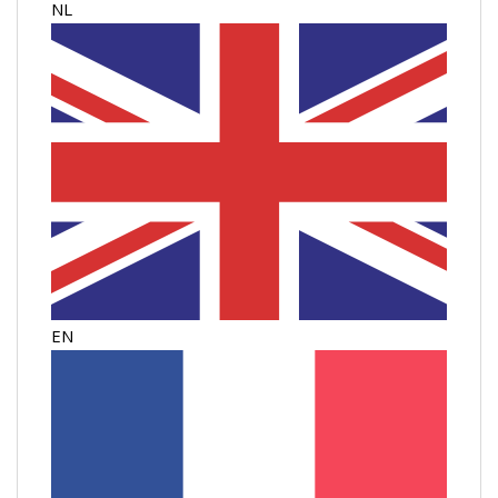
NL
EN