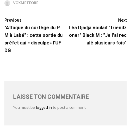
VOXMETEORE
Previous
Next
"Attaque du cortège du P
Léa Djadja voulait "friendz
M à Labé" : cette sortie du
oner" Black M : "Je l'ai rec
préfet qui « disculpe» l'UF
alé plusieurs fois"
DG
LAISSE TON COMMENTAIRE
You must be
logged in
to post a comment.