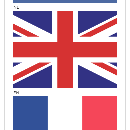
NL
EN