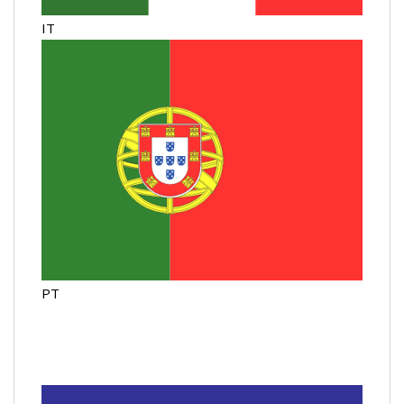
IT
PT