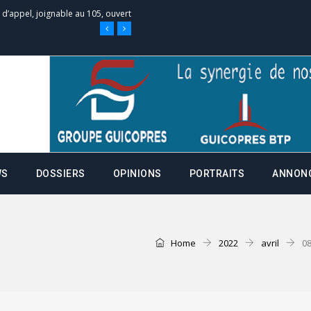
e d’appel, joignable au 105, ouvert
 des campagnes ce jeudi 28 mai à
nce de la fiche de procuration
Commissions Administratives de
WS
DOSSIERS
OPINIONS
PORTRAITS
ANNON
tation de serment et à une
entants aux CACV (centralisation
Home
2022
avril
0
it des cartes d’électeurs possible