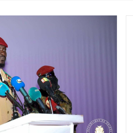
os informations à transmettre
aux provisoires et des
: ce 4 juin à 18h
tats partiels des élections de mai
tats partiels des élections de mai