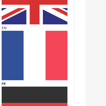
EN
FR