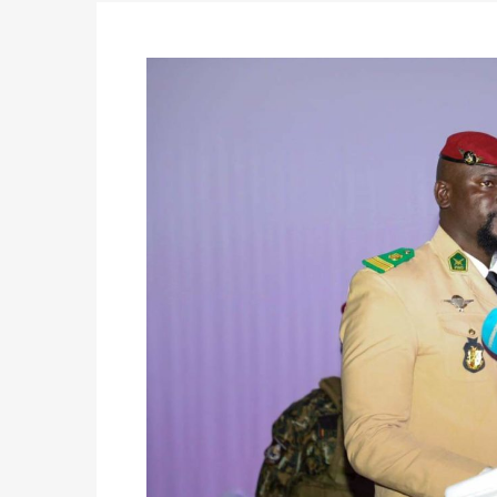
du 16 au 31 mai 2026
Politique
-
Délégués de bureaux de vote : v
avant le 16 mai 2026 à 16h
Politique
-
Proclamation des résultats glob
statistiques des législatives et communales 
Politique
-
Suite de la publication des résul
ce 03 juin à 14h
Politique
-
Suite de la publication des résul
– mardi 02 juin à 17h