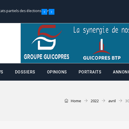
tats partiels des élections de mai
e d’appel, joignable au 105, ouvert
 des campagnes ce jeudi 28 mai à
WS
DOSSIERS
OPINIONS
PORTRAITS
ANNON
nce de la fiche de procuration
Commissions Administratives de
tation de serment et à une
Home
2022
avril
3
entants aux CACV (centralisation