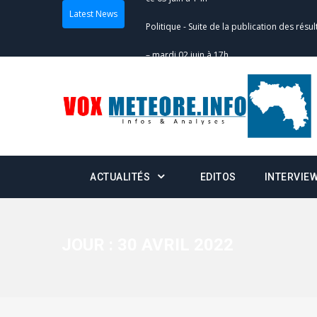
Latest News
Politique
-
Suite de la publication des résul
– mardi 02 juin à 17h
Politique
-
Scrutins : la DGE active un centr
24h/24 et 7j/7
Actualités
-
Double scrutin du 31 mai : fin
minuit
ACTUALITÉS
EDITOS
INTERVIE
Actualités
-
Communiqué relatif à la délivra
Politique
-
Convocation des membres des 
Centralisation des Votes (CACV) à une pres
JOUR :
30 AVRIL 2022
formation
Politique
-
Candidats : désignez vos représ