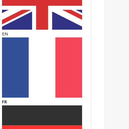
EN
FR