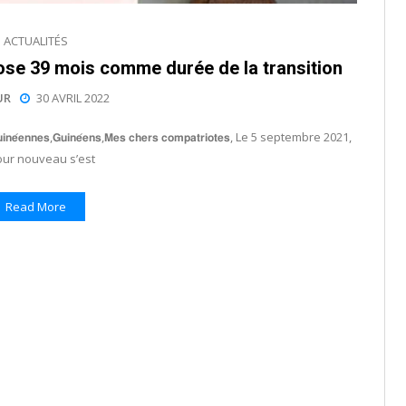
ACTUALITÉS
pose 39 mois comme durée de la transition
UR
30 AVRIL 2022
𝗻𝗲́𝗲𝗻𝗻𝗲𝘀,𝗚𝘂𝗶𝗻𝗲́𝗲𝗻𝘀,𝗠𝗲𝘀 𝗰𝗵𝗲𝗿𝘀 𝗰𝗼𝗺𝗽𝗮𝘁𝗿𝗶𝗼𝘁𝗲𝘀, Le 5 septembre 2021,
our nouveau s’est
Read More