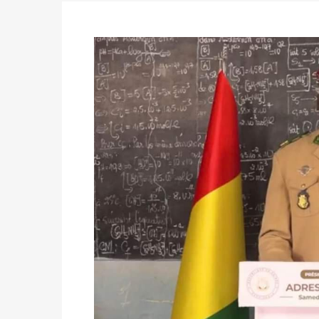
des votes) avant le 16 mai à 16h
Politique
-
Double scrutin du 31 mai : retra
du 16 au 31 mai 2026
Politique
-
Délégués de bureaux de vote : v
avant le 16 mai 2026 à 16h
Politique
-
Proclamation des résultats glob
statistiques des législatives et communales 
Politique
-
Suite de la publication des résul
ce 03 juin à 14h