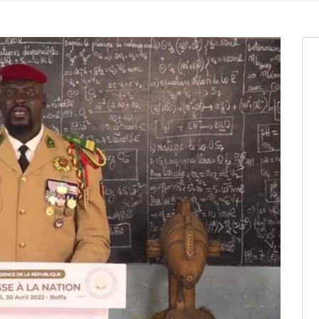
it des cartes d’électeurs possible
os informations à transmettre
aux provisoires et des
: ce 4 juin à 18h
tats partiels des élections de mai