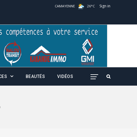
Sign in
CAMAYENNE
26
°
C
CES
BEAUTÉS
VIDÉOS
0