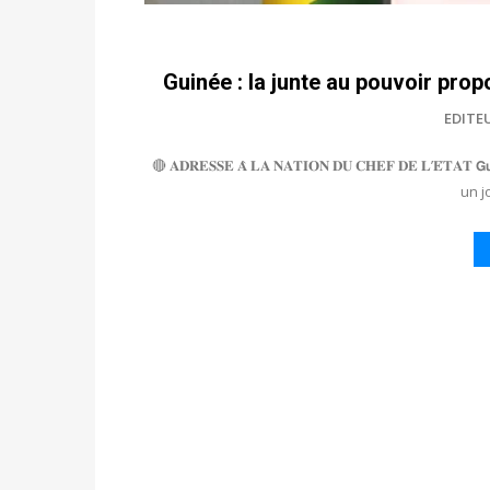
Guinée : la junte au pouvoir pro
EDITE
🔴 𝐀𝐃𝐑𝐄𝐒𝐒𝐄 𝐀̀ 𝐋𝐀 𝐍𝐀𝐓𝐈𝐎𝐍 𝐃𝐔 𝐂𝐇𝐄𝐅 𝐃𝐄 𝐋’𝐄́𝐓𝐀𝐓 𝗚𝘂𝗶
un j