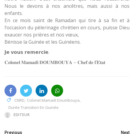
Nous le devons à nos ancêtres, mais aussi à nos
enfants.
En ce mois saint de Ramadan qui tire à sa fin et à
l’occasion du pèlerinage chrétien en cours, puisse Dieu
exaucer nos prières et nos vœux,
Bénisse la Guinée et les Guinéens.
𝗝𝗲 𝘃𝗼𝘂𝘀 𝗿𝗲𝗺𝗲𝗿𝗰𝗶𝗲.
𝐂𝐨𝐥𝐨𝐧𝐞𝐥 𝐌𝐚𝐦𝐚𝐝𝐢 𝐃𝐎𝐔𝐌𝐁𝐎𝐔𝐘𝐀 – 𝐂𝐡𝐞𝐟 𝐝𝐞 𝐥’𝐄́𝐭𝐚𝐭
CNRD
,
Colonel Mamadi Doumbouya
,
Durée Transition En Guinée
EDITEUR
Previous
Next