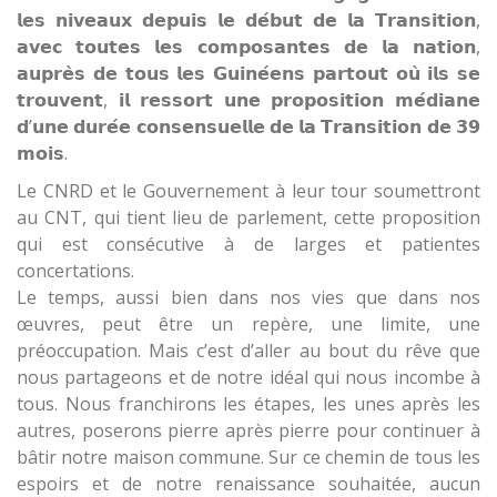
𝗹𝗲𝘀 𝗻𝗶𝘃𝗲𝗮𝘂𝘅 𝗱𝗲𝗽𝘂𝗶𝘀 𝗹𝗲 𝗱𝗲́𝗯𝘂𝘁 𝗱𝗲 𝗹𝗮 𝗧𝗿𝗮𝗻𝘀𝗶𝘁𝗶𝗼𝗻,
𝗮𝘃𝗲𝗰 𝘁𝗼𝘂𝘁𝗲𝘀 𝗹𝗲𝘀 𝗰𝗼𝗺𝗽𝗼𝘀𝗮𝗻𝘁𝗲𝘀 𝗱𝗲 𝗹𝗮 𝗻𝗮𝘁𝗶𝗼𝗻,
𝗮𝘂𝗽𝗿𝗲̀𝘀 𝗱𝗲 𝘁𝗼𝘂𝘀 𝗹𝗲𝘀 𝗚𝘂𝗶𝗻𝗲́𝗲𝗻𝘀 𝗽𝗮𝗿𝘁𝗼𝘂𝘁 𝗼𝘂̀ 𝗶𝗹𝘀 𝘀𝗲
𝘁𝗿𝗼𝘂𝘃𝗲𝗻𝘁, 𝗶𝗹 𝗿𝗲𝘀𝘀𝗼𝗿𝘁 𝘂𝗻𝗲 𝗽𝗿𝗼𝗽𝗼𝘀𝗶𝘁𝗶𝗼𝗻 𝗺𝗲́𝗱𝗶𝗮𝗻𝗲
𝗱’𝘂𝗻𝗲 𝗱𝘂𝗿𝗲́𝗲 𝗰𝗼𝗻𝘀𝗲𝗻𝘀𝘂𝗲𝗹𝗹𝗲 𝗱𝗲 𝗹𝗮 𝗧𝗿𝗮𝗻𝘀𝗶𝘁𝗶𝗼𝗻 𝗱𝗲 𝟯𝟵
𝗺𝗼𝗶𝘀.
Le CNRD et le Gouvernement à leur tour soumettront
au CNT, qui tient lieu de parlement, cette proposition
qui est consécutive à de larges et patientes
concertations.
Le temps, aussi bien dans nos vies que dans nos
œuvres, peut être un repère, une limite, une
préoccupation. Mais c’est d’aller au bout du rêve que
nous partageons et de notre idéal qui nous incombe à
tous. Nous franchirons les étapes, les unes après les
autres, poserons pierre après pierre pour continuer à
bâtir notre maison commune. Sur ce chemin de tous les
espoirs et de notre renaissance souhaitée, aucun