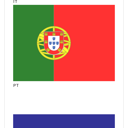
IT
PT