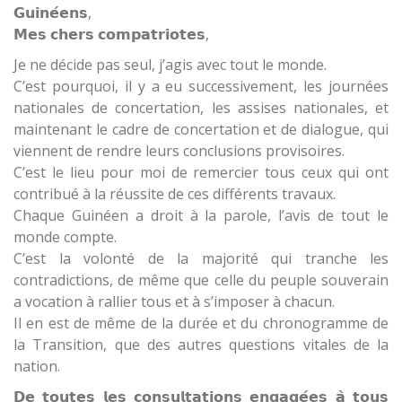
𝗚𝘂𝗶𝗻𝗲́𝗲𝗻𝘀,
𝗠𝗲𝘀 𝗰𝗵𝗲𝗿𝘀 𝗰𝗼𝗺𝗽𝗮𝘁𝗿𝗶𝗼𝘁𝗲𝘀,
Je ne décide pas seul, j’agis avec tout le monde.
C’est pourquoi, il y a eu successivement, les journées
nationales de concertation, les assises nationales, et
maintenant le cadre de concertation et de dialogue, qui
viennent de rendre leurs conclusions provisoires.
C’est le lieu pour moi de remercier tous ceux qui ont
contribué à la réussite de ces différents travaux.
Chaque Guinéen a droit à la parole, l’avis de tout le
monde compte.
C’est la volonté de la majorité qui tranche les
contradictions, de même que celle du peuple souverain
a vocation à rallier tous et à s’imposer à chacun.
Il en est de même de la durée et du chronogramme de
la Transition, que des autres questions vitales de la
nation.
𝗗𝗲 𝘁𝗼𝘂𝘁𝗲𝘀 𝗹𝗲𝘀 𝗰𝗼𝗻𝘀𝘂𝗹𝘁𝗮𝘁𝗶𝗼𝗻𝘀 𝗲𝗻𝗴𝗮𝗴𝗲́𝗲𝘀 𝗮̀ 𝘁𝗼𝘂𝘀