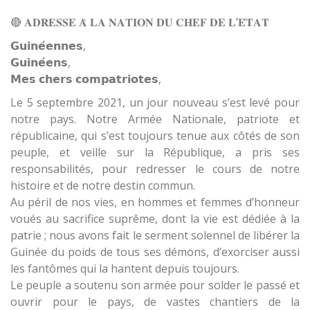
🔴 𝐀𝐃𝐑𝐄𝐒𝐒𝐄 𝐀̀ 𝐋𝐀 𝐍𝐀𝐓𝐈𝐎𝐍 𝐃𝐔 𝐂𝐇𝐄𝐅 𝐃𝐄 𝐋’𝐄́𝐓𝐀𝐓
𝗚𝘂𝗶𝗻𝗲́𝗲𝗻𝗻𝗲𝘀,
𝗚𝘂𝗶𝗻𝗲́𝗲𝗻𝘀,
𝗠𝗲𝘀 𝗰𝗵𝗲𝗿𝘀 𝗰𝗼𝗺𝗽𝗮𝘁𝗿𝗶𝗼𝘁𝗲𝘀,
Le 5 septembre 2021, un jour nouveau s’est levé pour
notre pays. Notre Armée Nationale, patriote et
républicaine, qui s’est toujours tenue aux côtés de son
peuple, et veille sur la République, a pris ses
responsabilités, pour redresser le cours de notre
histoire et de notre destin commun.
Au péril de nos vies, en hommes et femmes d’honneur
voués au sacrifice suprême, dont la vie est dédiée à la
patrie ; nous avons fait le serment solennel de libérer la
Guinée du poids de tous ses démons, d’exorciser aussi
les fantômes qui la hantent depuis toujours.
Le peuple a soutenu son armée pour solder le passé et
ouvrir pour le pays, de vastes chantiers de la