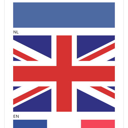
NL
EN