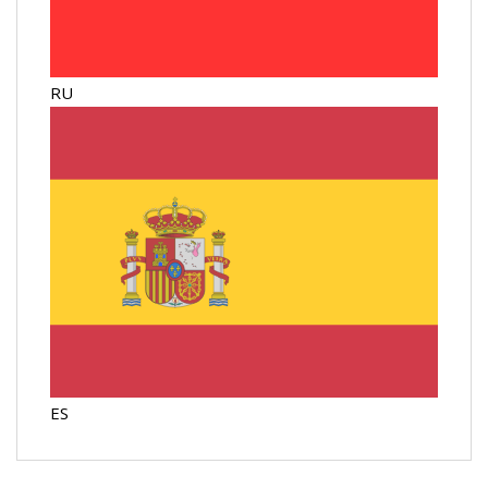
RU
ES