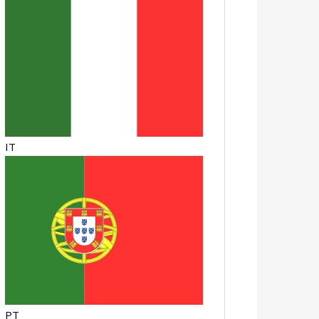
IT
PT