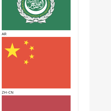
AR
ZH-CN