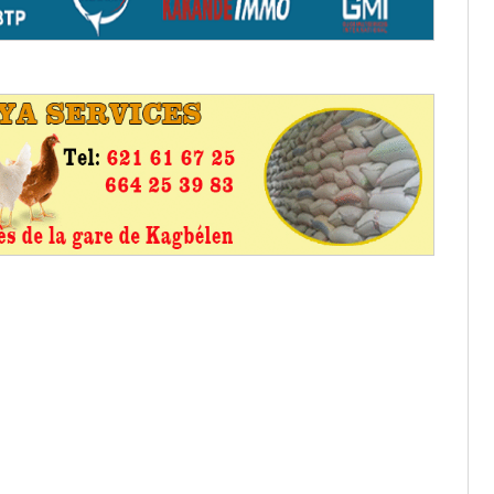
os informations à transmettre
aux provisoires et des
: ce 4 juin à 18h
tats partiels des élections de mai
tats partiels des élections de mai