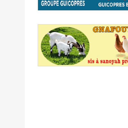
du 16 au 31 mai 2026
Politique
-
Délégués de bureaux de vote : v
avant le 16 mai 2026 à 16h
Politique
-
Proclamation des résultats glob
statistiques des législatives et communales 
Politique
-
Suite de la publication des résul
ce 03 juin à 14h
Politique
-
Suite de la publication des résul
– mardi 02 juin à 17h