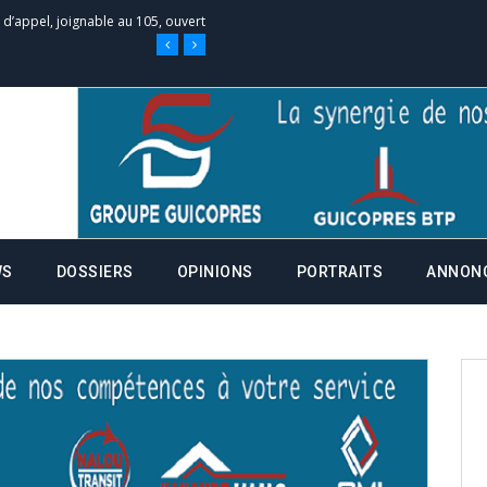
e d’appel, joignable au 105, ouvert
 des campagnes ce jeudi 28 mai à
nce de la fiche de procuration
Commissions Administratives de
WS
DOSSIERS
OPINIONS
PORTRAITS
ANNON
tation de serment et à une
entants aux CACV (centralisation
it des cartes d’électeurs possible