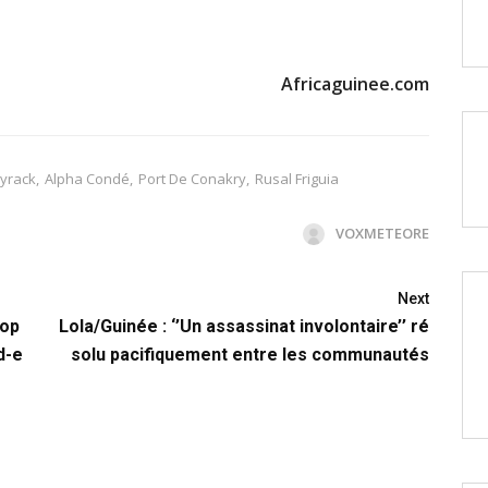
Africaguinee.com
yrack
,
Alpha Condé
,
Port De Conakry
,
Rusal Friguia
VOXMETEORE
Next
 op
Lola/Guinée : ‘’Un assassinat involontaire’’ ré
d-e
solu pacifiquement entre les communautés