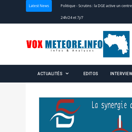
Latest News
Politique
-
Scrutins : la DGE active un centr
24h/24 et 7j/7
Actualités
-
Double scrutin du 31 mai : fin
minuit
Actualités
-
Communiqué relatif à la délivra
Politique
-
Convocation des membres des 
ACTUALITÉS
EDITOS
INTERVIE
Centralisation des Votes (CACV) à une pres
formation
Politique
-
Candidats : désignez vos représ
des votes) avant le 16 mai à 16h
Politique
-
Double scrutin du 31 mai : retra