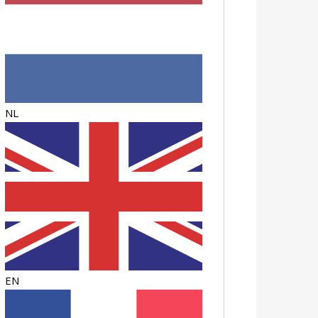
NL
EN