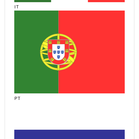
IT
PT