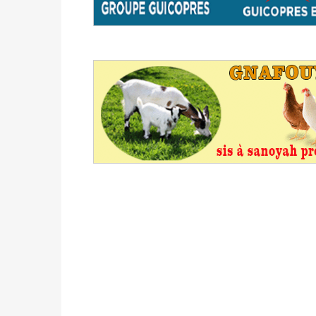
avant le 16 mai 2026 à 16h
Politique
-
Proclamation des résultats glob
statistiques des législatives et communales 
Politique
-
Suite de la publication des résul
ce 03 juin à 14h
Politique
-
Suite de la publication des résul
– mardi 02 juin à 17h
Politique
-
Scrutins : la DGE active un centr
24h/24 et 7j/7