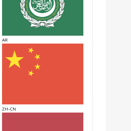
AR
ZH-CN