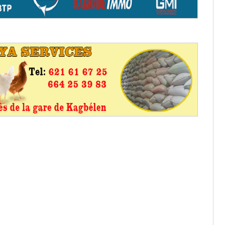
aux provisoires et des
: ce 4 juin à 18h
tats partiels des élections de mai
tats partiels des élections de mai
e d’appel, joignable au 105, ouvert