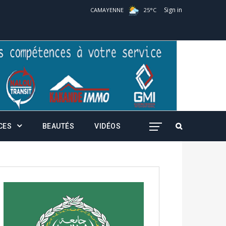
Sign in
CAMAYENNE
25
°
C
CES
BEAUTÉS
VIDÉOS