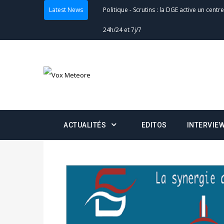
Latest News
Actualités
-
Double scrutin du 31 mai : fin
minuit
Actualités
-
Communiqué relatif à la délivra
Politique
-
Convocation des membres des 
Centralisation des Votes (CACV) à une pres
formation
ACTUALITÉS
EDITOS
INTERVIE
Politique
-
Candidats : désignez vos représ
des votes) avant le 16 mai à 16h
Politique
-
Double scrutin du 31 mai : retra
du 16 au 31 mai 2026
Politique
-
Délégués de bureaux de vote : v