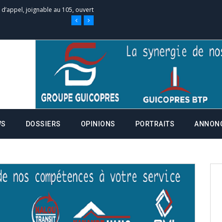
 des campagnes ce jeudi 28 mai à
nce de la fiche de procuration
Commissions Administratives de
tation de serment et à une
WS
DOSSIERS
OPINIONS
PORTRAITS
ANNON
entants aux CACV (centralisation
it des cartes d’électeurs possible
os informations à transmettre