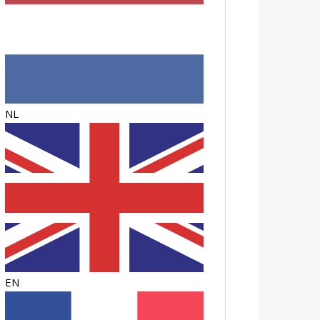
NL
EN