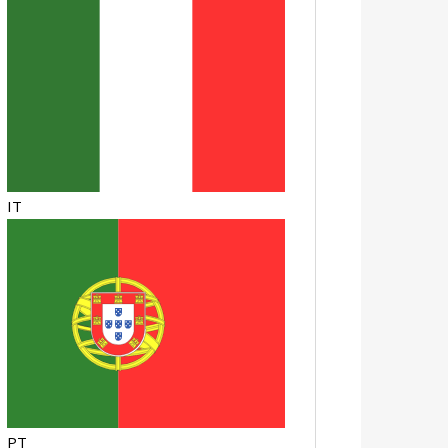
IT
PT