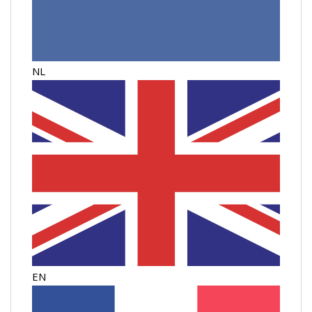
NL
EN