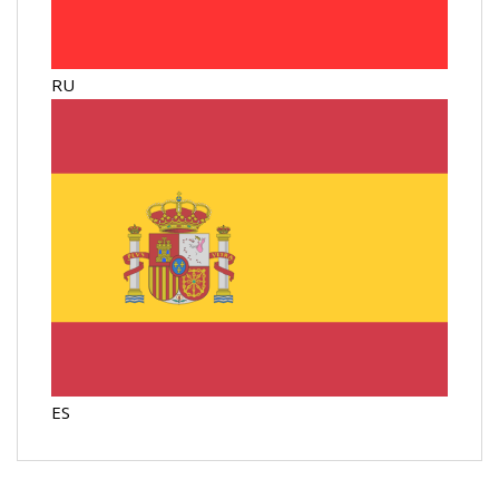
RU
ES