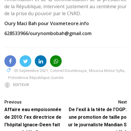
de la République, intervient justement au centième jour
de la prise du pouvoir par le CNRD.
Oury Maci Bah pour Voxmeteore.info
628533966/ourynombobah@gmail.com
05 Septembre 2021
,
Colonel Doumbouya
,
Moussa Moïse Sylla
,
Présidence République Guinée
EDITEUR
Previous
Next
Affaire eau empoisonnée
De l'exil à la tête de l'OGP:
de 2010: l'ex directrice de
une promotion de taille po
l'hôpital Ignace-Deen fait
ur le journaliste Mandian S