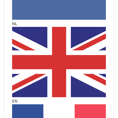
NL
EN