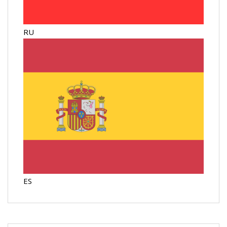
RU
ES