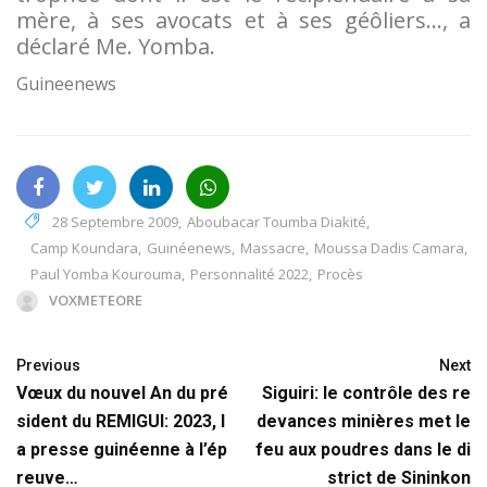
mère, à ses avocats et à ses géôliers…, a
déclaré Me. Yomba.
Guineenews
28 Septembre 2009
,
Aboubacar Toumba Diakité
,
Camp Koundara
,
Guinéenews
,
Massacre
,
Moussa Dadis Camara
,
Paul Yomba Kourouma
,
Personnalité 2022
,
Procès
VOXMETEORE
Previous
Next
Vœux du nouvel An du pré
Siguiri: le contrôle des re
sident du REMIGUI: 2023, l
devances minières met le
a presse guinéenne à l’ép
feu aux poudres dans le di
reuve…
strict de Sininkon