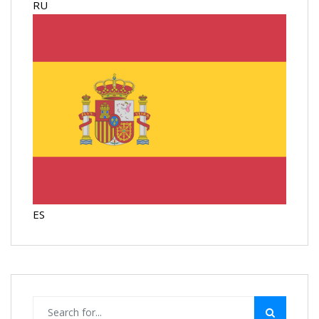
RU
ES