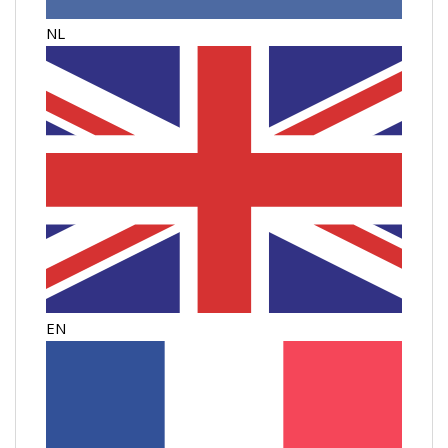
NL
EN