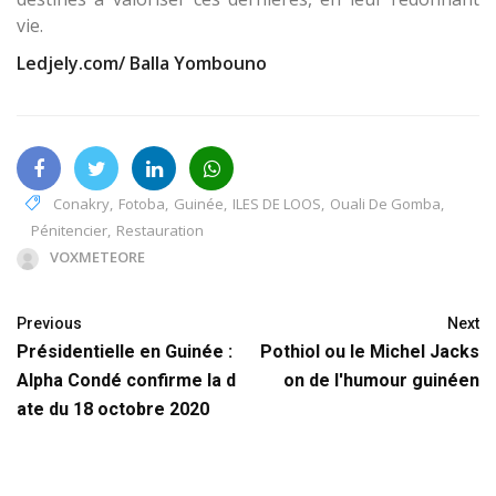
vie.
Ledjely.com/ Balla Yombouno
Conakry
,
Fotoba
,
Guinée
,
ILES DE LOOS
,
Ouali De Gomba
,
Pénitencier
,
Restauration
VOXMETEORE
Previous
Next
Présidentielle en Guinée :
Pothiol ou le Michel Jacks
Alpha Condé confirme la d
on de l'humour guinéen
ate du 18 octobre 2020