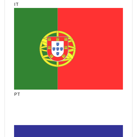
IT
PT