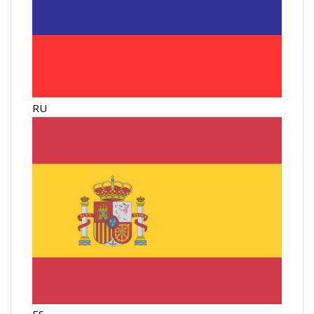
RU
ES