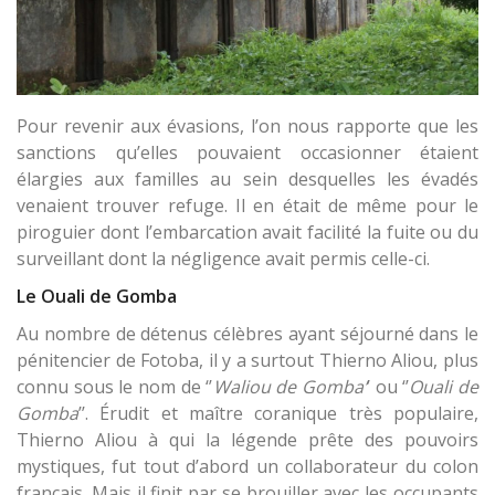
Pour revenir aux évasions, l’on nous rapporte que les
sanctions qu’elles pouvaient occasionner étaient
élargies aux familles au sein desquelles les évadés
venaient trouver refuge. Il en était de même pour le
piroguier dont l’embarcation avait facilité la fuite ou du
surveillant dont la négligence avait permis celle-ci.
Le Ouali de Gomba
Au nombre de détenus célèbres ayant séjourné dans le
pénitencier de Fotoba, il y a surtout Thierno Aliou, plus
connu sous le nom de ‘’
Waliou de Gomba’
’ ou ‘’
Ouali de
Gomba
’’. Érudit et maître coranique très populaire,
Thierno Aliou à qui la légende prête des pouvoirs
mystiques, fut tout d’abord un collaborateur du colon
français. Mais il finit par se brouiller avec les occupants