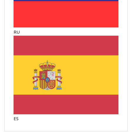
RU
ES