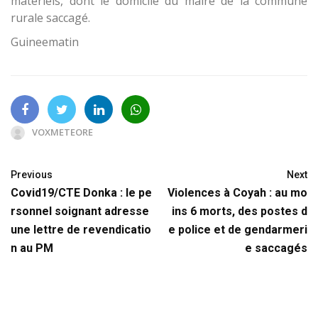
matériels, dont le domicile du maire de la commune
rurale saccagé.
Guineematin
VOXMETEORE
Previous
Next
Covid19/CTE Donka : le pe
Violences à Coyah : au mo
rsonnel soignant adresse
ins 6 morts, des postes d
une lettre de revendicatio
e police et de gendarmeri
n au PM
e saccagés