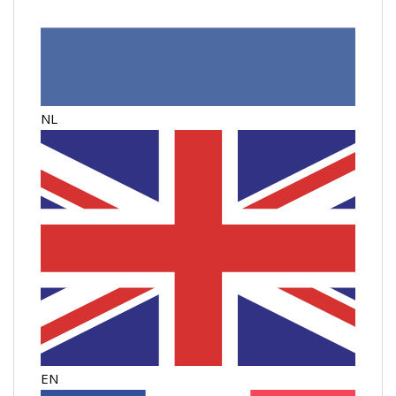
NL
EN