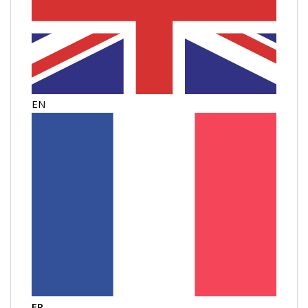
EN
FR