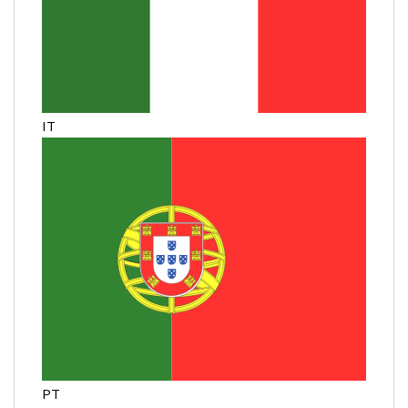
IT
PT