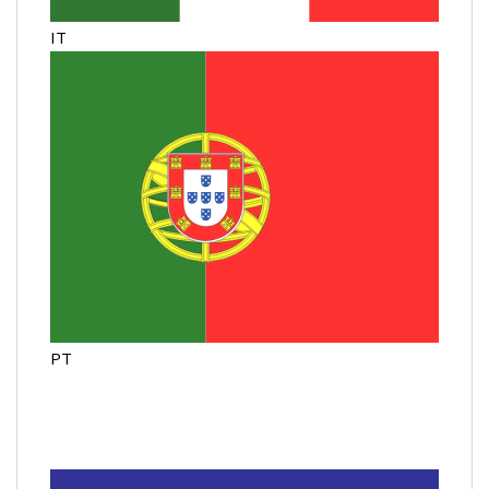
IT
PT