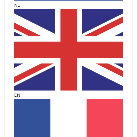
NL
EN