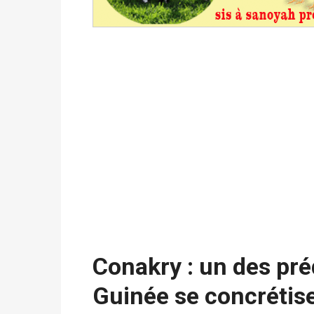
statistiques des législatives et communales 
Politique
-
Suite de la publication des résul
ce 03 juin à 14h
Politique
-
Suite de la publication des résul
– mardi 02 juin à 17h
Politique
-
Scrutins : la DGE active un centr
24h/24 et 7j/7
Actualités
-
Double scrutin du 31 mai : fin
minuit
Conakry : un des pré
Guinée se concrétis