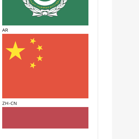
AR
ZH-CN