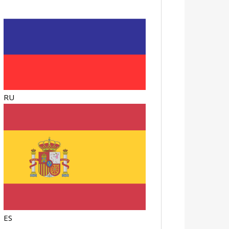
RU
ES