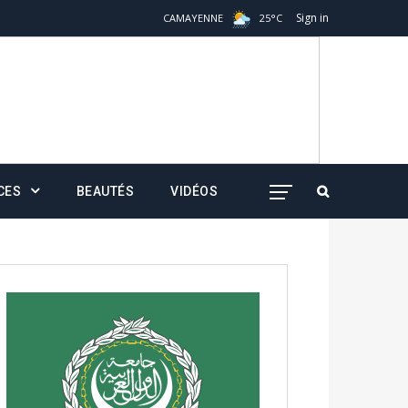
Sign in
CAMAYENNE
25
°
C
CES
BEAUTÉS
VIDÉOS