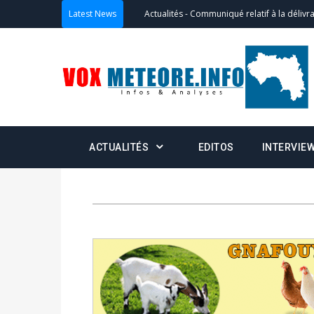
Latest News
Actualités
-
Communiqué relatif à la délivra
Politique
-
Convocation des membres des 
Centralisation des Votes (CACV) à une pres
formation
Politique
-
Candidats : désignez vos représ
ACTUALITÉS
EDITOS
INTERVIE
des votes) avant le 16 mai à 16h
Politique
-
Double scrutin du 31 mai : retra
du 16 au 31 mai 2026
Politique
-
Délégués de bureaux de vote : v
avant le 16 mai 2026 à 16h
Politique
-
Proclamation des résultats glob