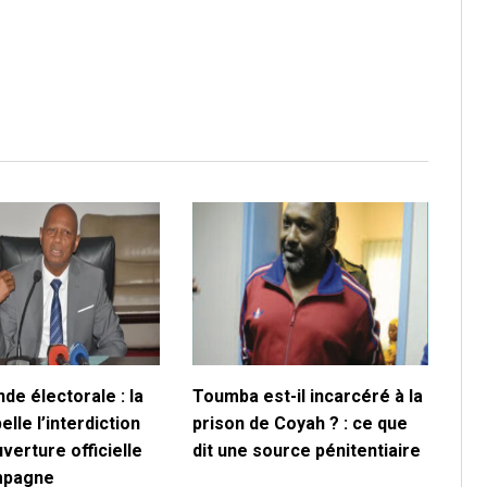
de électorale : la
Toumba est-il incarcéré à la
lle l’interdiction
prison de Coyah ? : ce que
uverture officielle
dit une source pénitentiaire
mpagne