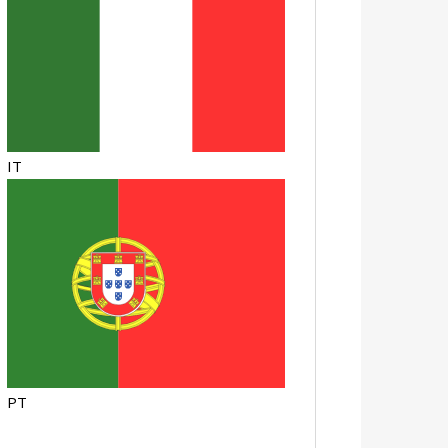
IT
PT