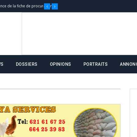
nce de la fiche de procuration
Commissions Administratives de
tation de serment et à une
entants aux CACV (centralisation
WS
DOSSIERS
OPINIONS
PORTRAITS
ANNON
it des cartes d’électeurs possible
os informations à transmettre
aux provisoires et des