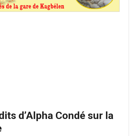
: ce 4 juin à 18h
tats partiels des élections de mai
tats partiels des élections de mai
e d’appel, joignable au 105, ouvert
 des campagnes ce jeudi 28 mai à
dits d’Alpha Condé sur la
e