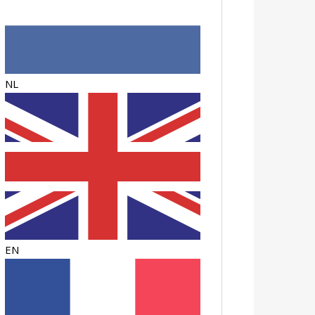
NL
EN