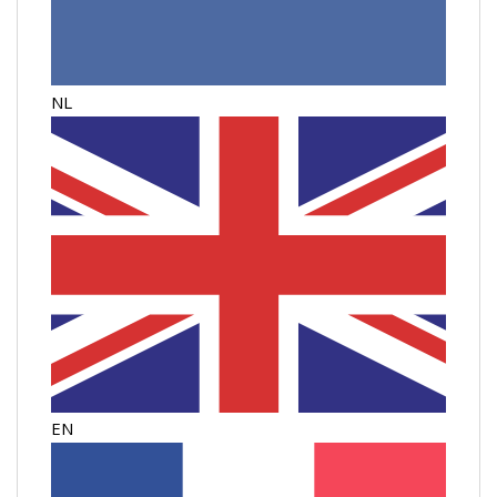
NL
EN