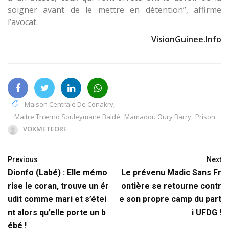
soigner avant de le mettre en détention’’, affirme
l’avocat.
VisionGuinee.Info
Maison Centrale De Conakry
,
Maitre Thierno Souleymane Baldé
,
Mamadou Oury Barry
,
Prison
VOXMETEORE
Previous
Next
Dionfo (Labé) : Elle mémo
Le prévenu Madic Sans Fr
rise le coran, trouve un ér
ontière se retourne contr
udit comme mari et s’étei
e son propre camp du part
nt alors qu’elle porte un b
i UFDG !
ébé !