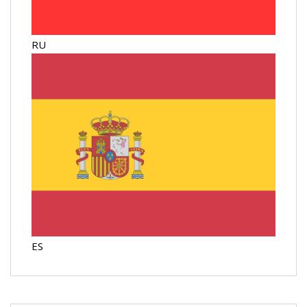
RU
ES