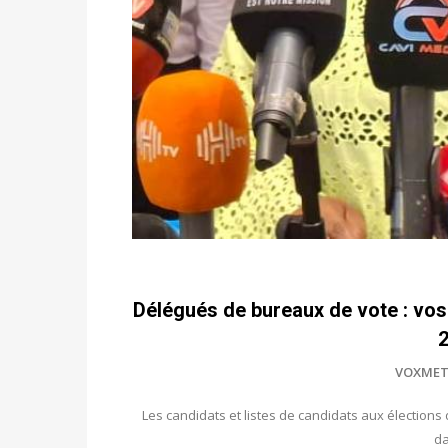
Délégués de bureaux de vote : vos
2
VOXMET
Les candidats et listes de candidats aux élection
da