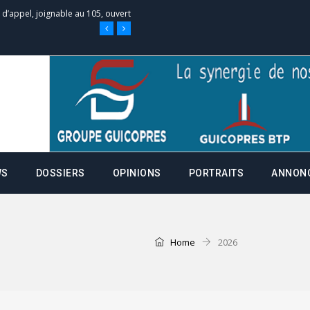
e d’appel, joignable au 105, ouvert
 des campagnes ce jeudi 28 mai à
nce de la fiche de procuration
Commissions Administratives de
WS
DOSSIERS
OPINIONS
PORTRAITS
ANNON
tation de serment et à une
entants aux CACV (centralisation
Home
2026
it des cartes d’électeurs possible