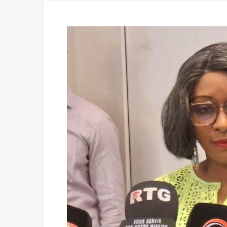
du 16 au 31 mai 2026
Politique
-
Délégués de bureaux de vote : v
avant le 16 mai 2026 à 16h
Politique
-
Proclamation des résultats glob
statistiques des législatives et communales 
Politique
-
Suite de la publication des résul
ce 03 juin à 14h
Politique
-
Suite de la publication des résul
– mardi 02 juin à 17h