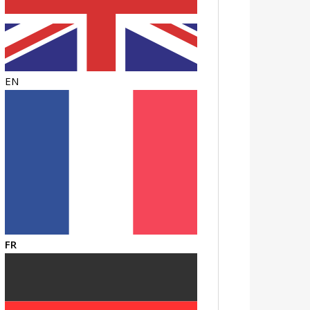
EN
FR