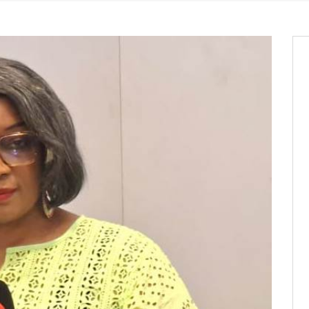
os informations à transmettre
aux provisoires et des
: ce 4 juin à 18h
tats partiels des élections de mai
tats partiels des élections de mai