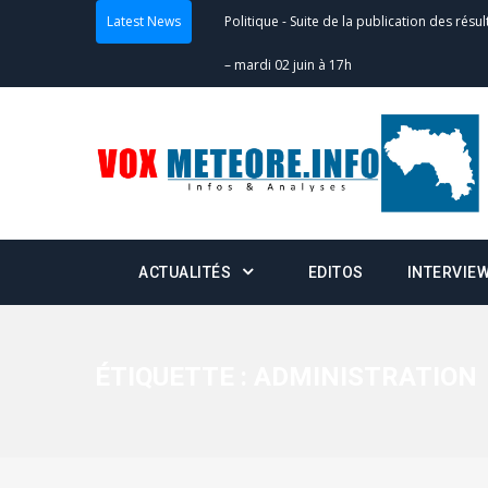
Latest News
Politique
-
Suite de la publication des résul
– mardi 02 juin à 17h
Politique
-
Scrutins : la DGE active un centr
24h/24 et 7j/7
Actualités
-
Double scrutin du 31 mai : fin
minuit
ACTUALITÉS
EDITOS
INTERVIE
Actualités
-
Communiqué relatif à la délivra
Politique
-
Convocation des membres des 
Centralisation des Votes (CACV) à une pres
ÉTIQUETTE :
ADMINISTRATION
formation
Politique
-
Candidats : désignez vos représ