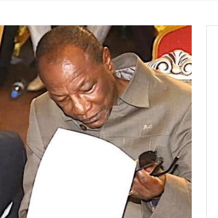
it des cartes d’électeurs possible
os informations à transmettre
aux provisoires et des
: ce 4 juin à 18h
tats partiels des élections de mai