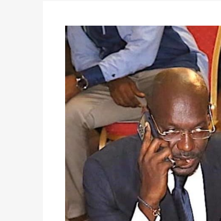
des votes) avant le 16 mai à 16h
Politique
-
Double scrutin du 31 mai : retra
du 16 au 31 mai 2026
Politique
-
Délégués de bureaux de vote : v
avant le 16 mai 2026 à 16h
Politique
-
Proclamation des résultats glob
statistiques des législatives et communales 
Politique
-
Suite de la publication des résul
ce 03 juin à 14h