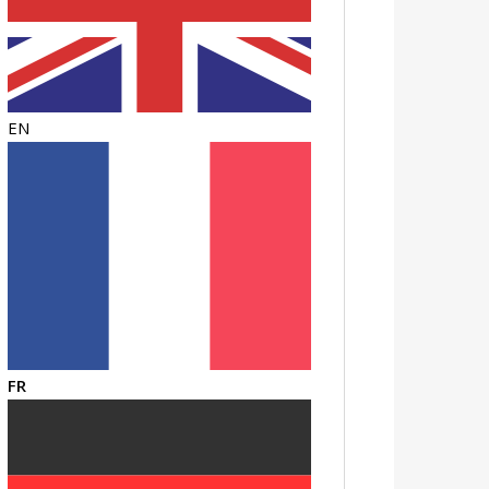
EN
FR