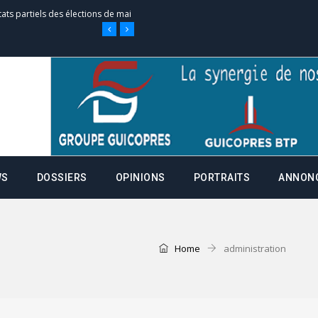
tats partiels des élections de mai
e d’appel, joignable au 105, ouvert
 des campagnes ce jeudi 28 mai à
WS
DOSSIERS
OPINIONS
PORTRAITS
ANNON
nce de la fiche de procuration
Commissions Administratives de
tation de serment et à une
Home
administration
entants aux CACV (centralisation