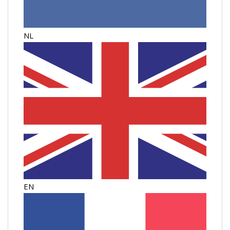
NL
EN