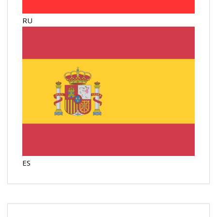
RU
ES