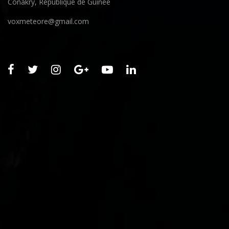
Conakry, République de Guinée
voxmeteore@gmail.com