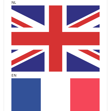
NL
EN