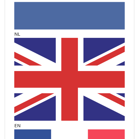
NL
EN