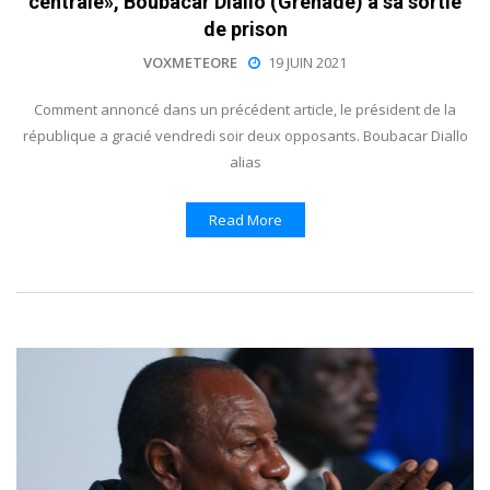
centrale», Boubacar Diallo (Grenade) à sa sortie
de prison
VOXMETEORE
19 JUIN 2021
Comment annoncé dans un précédent article, le président de la
république a gracié vendredi soir deux opposants. Boubacar Diallo
alias
Read More