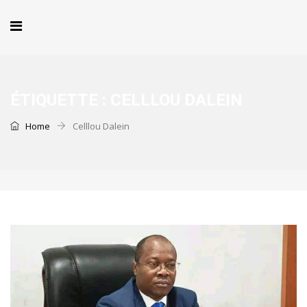
ÉTIQUETTE :
CELLLOU DALEIN
Home
Celllou Dalein