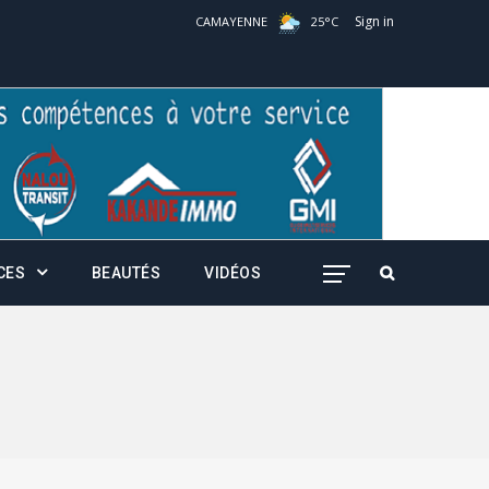
Sign in
CAMAYENNE
25
°
C
CES
BEAUTÉS
VIDÉOS