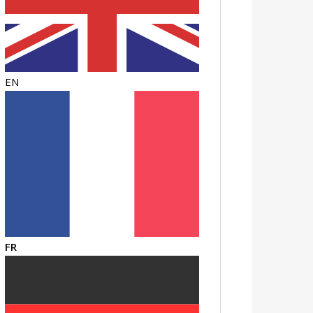
EN
FR