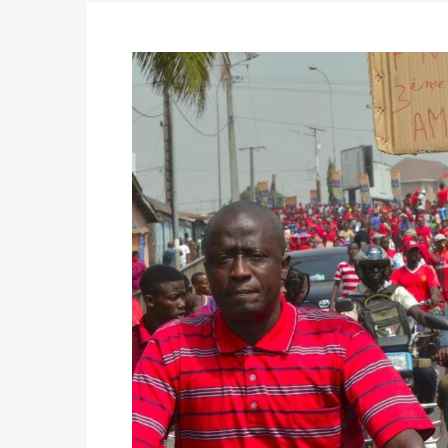
du 16 au 31 mai 2026
Politique
-
Délégués de bureaux de vote : v
avant le 16 mai 2026 à 16h
Politique
-
Proclamation des résultats glob
statistiques des législatives et communales 
Politique
-
Suite de la publication des résul
ce 03 juin à 14h
Politique
-
Suite de la publication des résul
– mardi 02 juin à 17h