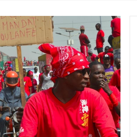
os informations à transmettre
aux provisoires et des
: ce 4 juin à 18h
tats partiels des élections de mai
tats partiels des élections de mai